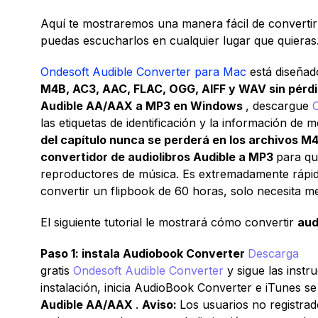
Aquí te mostraremos una manera fácil de converti
puedas escucharlos en cualquier lugar que quieras
Ondesoft Audible Converter para Mac
está diseña
M4B, AC3, AAC, FLAC, OGG, AIFF y WAV sin pérd
Audible AA/AAX a MP3 en Windows
, descargue
las etiquetas de identificación y la información de
del capítulo nunca se perderá en los archivos 
convertidor de audiolibros Audible a MP3
para qu
reproductores de música. Es extremadamente rápid
convertir un flipbook de 60 horas, solo necesita m
El siguiente tutorial le mostrará cómo convertir
aud
Paso 1: instala Audiobook Converter
Descarga
gratis
Ondesoft Audible Converter
y sigue las inst
instalación, inicia AudioBook Converter e iTunes s
Audible AA/AAX
.
Aviso:
Los usuarios no registrad