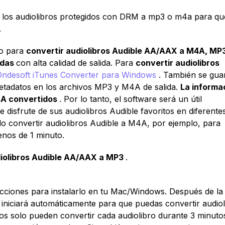
r los audiolibros protegidos con DRM a mp3 o m4a para qu
.
do para
convertir audiolibros Audible AA/AAX a M4A, MP
idas
con alta calidad de salida. Para
convertir audiolibros
Ondesoft iTunes Converter para Windows
. También se gua
 metadatos en los archivos MP3 y M4A de salida.
La informa
M4A convertidos
. Por lo tanto, el software será un útil
e disfrute de sus audiolibros Audible favoritos en diferente
o convertir audiolibros Audible a M4A, por ejemplo, para
enos de 1 minuto.
iolibros Audible AA/AAX a MP3
.
rucciones para instalarlo en tu Mac/Windows. Después de la
e iniciará automáticamente para que puedas convertir audiol
os solo pueden convertir cada audiolibro durante 3 minutos