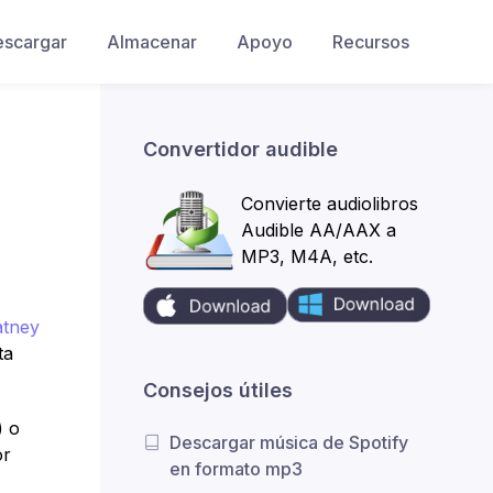
escargar
Almacenar
Apoyo
Recursos
Convertidor audible
Convierte audiolibros
Audible AA/AAX a
MP3, M4A, etc.
tney
ta
Consejos útiles
) o
Descargar música de Spotify
or
en formato mp3