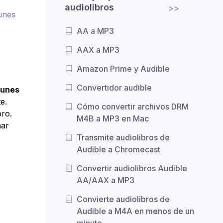
audiolibros
>>
unes
AA a MP3
AAX a MP3
Amazon Prime y Audible
Convertidor audible
iTunes
e.
Cómo convertir archivos DRM
bro.
M4B a MP3 en Mac
nar
Transmite audiolibros de
Audible a Chromecast
Convertir audiolibros Audible
AA/AAX a MP3
Convierte audiolibros de
Audible a M4A en menos de un
minuto