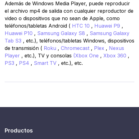
Además de Windows Media Player, puede reproducir
el archivo mp4 de salida con cualquier reproductor de
video o dispositivos que no sean de Apple, como
teléfonos/tabletas Android (
HTC 10
,
Huawei P9
,
Huawei P10
,
Samsung Galaxy S8
,
Samsung Galaxy
Tab S3
, etc.), teléfonos/tabletas Windows, dispositivos
de transmisión (
Roku
,
Chromecast
,
Plex
,
Nexus
Player
, etc.), TV y consolas
(Xbox One
,
Xbox 360
,
PS3
,
PS4
,
Smart TV
, etc.), etc.
Productos