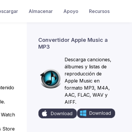
escargar
Almacenar
Apoyo
Recursos
Convertidor Apple Music a
MP3
o
Descarga canciones,
álbumes y listas de
reproducción de
Apple Music en
ntenido
formato MP3, M4A,
AAC, FLAC, WAV y
le.
AIFF.
e Watch
s Store