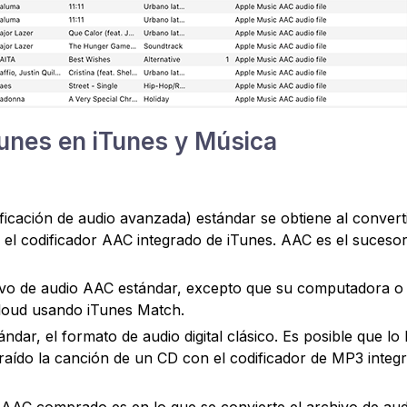
unes en iTunes y Música
ficación de audio avanzada) estándar se obtiene al convert
l codificador AAC integrado de iTunes. AAC es el sucesor
ivo de audio AAC estándar, excepto que su computadora o
iCloud usando iTunes Match.
ndar, el formato de audio digital clásico. Es posible que lo
raído la canción de un CD con el codificador de MP3 integ
o AAC comprado es en lo que se convierte el archivo de aud