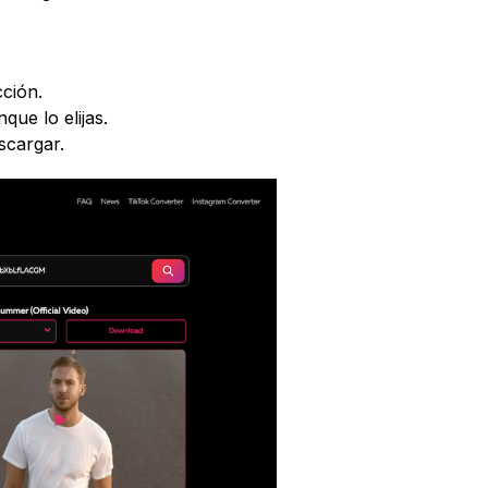
ción.
ue lo elijas.
scargar.