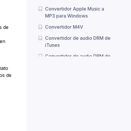
Convertidor Apple Music a
MP3 para Windows
Convertidor M4V
s de
Convertidor de audio DRM de
 en
iTunes
Convertidor de audio DRM de
iTunes para Windows
mato
Convertidor de vídeo DRM de
os de
iTunes
Convertidor de películas de
iTunes
Eliminación de DRM de iTunes